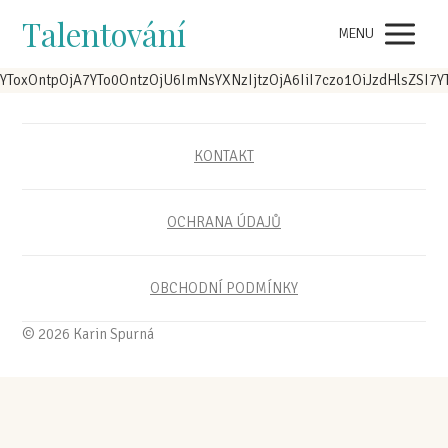
Talentování
MENU
YToxOntpOjA7YTo0OntzOjU6ImNsYXNzIjtz
KONTAKT
OCHRANA ÚDAJŮ
OBCHODNÍ PODMÍNKY
© 2026 Karin Spurná