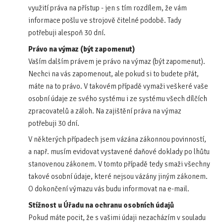
využití práva na přístup - jen s tím rozdílem, že vám
informace pošlu ve strojově čitelné podobě. Tady
potřebuji alespoň 30 dní.
Právo na výmaz (být zapomenut)
Vaším dalším právem je právo na výmaz (být zapomenut).
Nechci na vás zapomenout, ale pokud si to budete přát,
máte na to právo. V takovém případě vymaži veškeré vaše
osobní údaje ze svého systému i ze systému všech dílčích
zpracovatelů a záloh. Na zajištění práva na výmaz
potřebuji 30 dní.
V některých případech jsem vázána zákonnou povinností,
a např. musím evidovat vystavené daňové doklady po lhůtu
stanovenou zákonem. V tomto případě tedy smaži všechny
takové osobní údaje, které nejsou vázány jiným zákonem.
O dokončení výmazu vás budu informovat na e-mail.
Stížnost u Úřadu na ochranu osobních údajů
Pokud máte pocit, že s vašimi údaji nezacházím v souladu