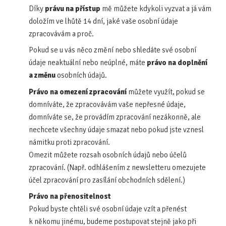
Díky
právu na přístup
mě můžete kdykoli vyzvat a já vám
doložím ve lhůtě 14 dní, jaké vaše osobní údaje
zpracovávám a proč.
Pokud se u vás něco změní nebo shledáte své osobní
údaje neaktuální nebo neúplné, máte
právo na doplnění
a změnu
osobních údajů.
Právo na omezení
zpracování
můžete využít, pokud se
domníváte, že zpracovávám vaše nepřesné údaje,
domníváte se, že provádím zpracování nezákonně, ale
nechcete všechny údaje smazat nebo pokud jste vznesl
námitku proti zpracování.
Omezit můžete rozsah osobních údajů nebo účelů
zpracování. (Např. odhlášením z newsletteru omezujete
účel zpracování pro zasílání obchodních sdělení.)
Právo na přenositelnost
Pokud byste chtěli své osobní údaje vzít a přenést
k někomu jinému, budeme postupovat stejně jako při