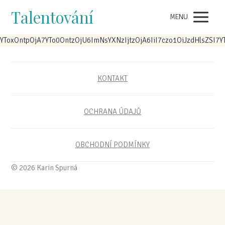
Talentování
MENU
YToxOntpOjA7YTo0OntzOjU6ImNsYXNzIjt
KONTAKT
OCHRANA ÚDAJŮ
OBCHODNÍ PODMÍNKY
© 2026 Karin Spurná