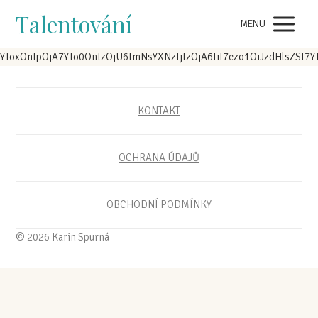
Talentování
MENU
YToxOntpOjA7YTo0OntzOjU6ImNsYXNzIjtzOjA6IiI7czo1OiJzdHlsZSI
KONTAKT
OCHRANA ÚDAJŮ
OBCHODNÍ PODMÍNKY
© 2026 Karin Spurná