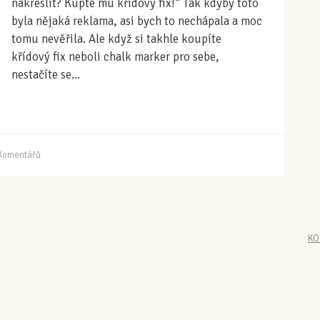
nakreslit? Kupte mu křídový fix!“ Tak kdyby toto
byla nějaká reklama, asi bych to nechápala a moc
tomu nevěřila. Ale když si takhle koupíte
křídový fix neboli chalk marker pro sebe,
nestačíte se...
Komentářů
KO