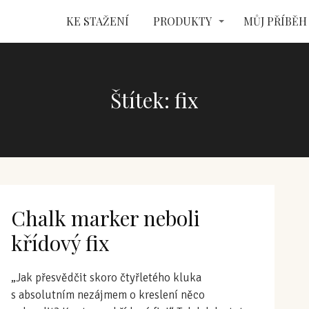
KE STAŽENÍ
PRODUKTY
MŮJ PŘÍBĚH
Štítek: fix
Chalk marker neboli
křídový fix
„Jak přesvědčit skoro čtyřletého kluka
s absolutním nezájmem o kreslení něco