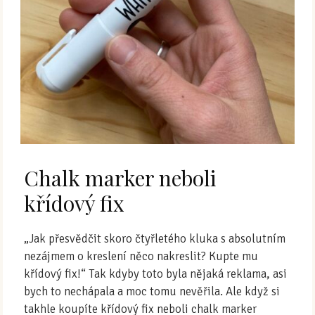
Chalk marker neboli
křídový fix
„Jak přesvědčit skoro čtyřletého kluka s absolutním
nezájmem o kreslení něco nakreslit? Kupte mu
křídový fix!“ Tak kdyby toto byla nějaká reklama, asi
bych to nechápala a moc tomu nevěřila. Ale když si
takhle koupíte křídový fix neboli chalk marker